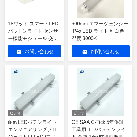
18ワット スマートLED
600mm エマージェンシー
バットンライト センサ
IP4x LED ライト 乳白色
ー機能モジュール 交換
温度 3000K
可能な照明器具
お問い合わせ
お問い合わせ
ビデオ
ビデオ
耐候LEDバテンライト
CE SAA C-Tick 5年保証
エンジニアリングプロ
工業用LEDバッテンライ
ジェクト用 LED2フィー
ト 倉庫 18w 防湿型照明器