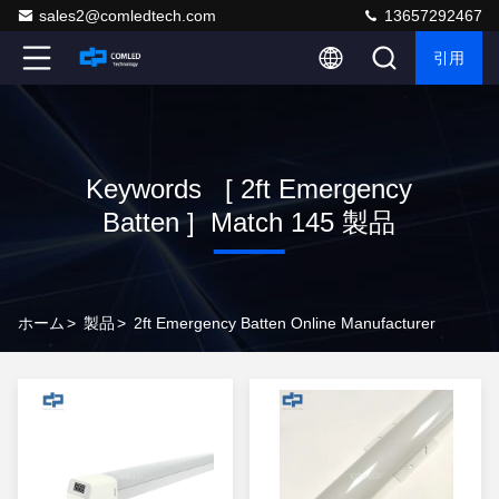
sales2@comledtech.com
13657292467
引用
Keywords [ 2ft Emergency
Batten ] Match 145 製品
ホーム
>
製品
>
2ft Emergency Batten Online Manufacturer