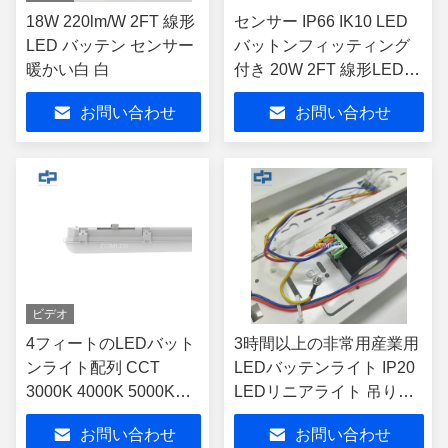
18W 220lm/W 2FT 線形
センサー IP66 IK10 LED
LED バッテン センサー
バットンフィッティング
暖かい白 白
付き 20W 2FT 線形LEDラ
イト
お問い合わせ
お問い合わせ
ビデオ
4フィートのLEDバット
3時間以上の非常用産業用
ンライト配列 CCT
LEDバッテンライト IP20
3000K 4000K 5000K
LEDリニアライト 吊り下
6000K 緊急機能
げ設置用駐車場照明器具
お問い合わせ
お問い合わせ
110-140lm/w 非常用リニ