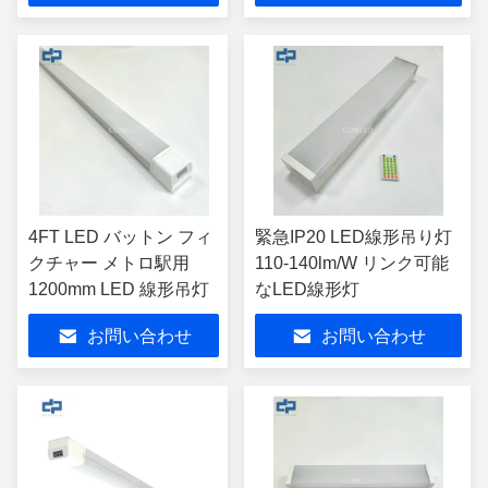
アライト
4FT LED バットン フィ
緊急IP20 LED線形吊り灯
クチャー メトロ駅用
110-140lm/W リンク可能
1200mm LED 線形吊灯
なLED線形灯
お問い合わせ
お問い合わせ