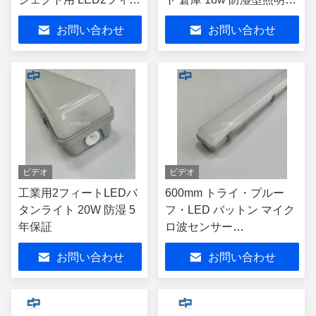
ト灯具 IP65防水評価 駐
具 IP65 防水防塵 バッテン
お問い合わせ
お問い合わせ
車場 18w スリムLEDバ
ライト 600mm 直線型LED
テン
ライト 駐車場用
ビデオ
ビデオ
工業用2フィートLEDバ
600mm トライ・プルー
タンライト 20W 防湿 5
フ・LED バットン マイク
年保証
ロ波センサー
690*116*92mm
お問い合わせ
お問い合わせ