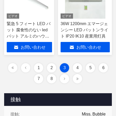
ビデオ
ビデオ
緊急 5 フィート LED バ
36W 1200mm エマージェ
ット 腐食性のない led
ンシー LED バットンライ
バット アルミのハウジ
ト IP20 IK10 産業用灯具
ング
お問い合わせ
お問い合わせ
1
2
3
4
5
6
7
8
接触
接触:
Miss. Bubble