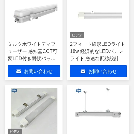
ビデオ
ミルクホワイトディフ
2フィート線形LEDライト
ューザー 感知器CCT可
18w 経済的なLEDバテン
変LED付き耐候バット
ライト 急速な配線設計
ンライト
お問い合わせ
お問い合わせ
ビデオ