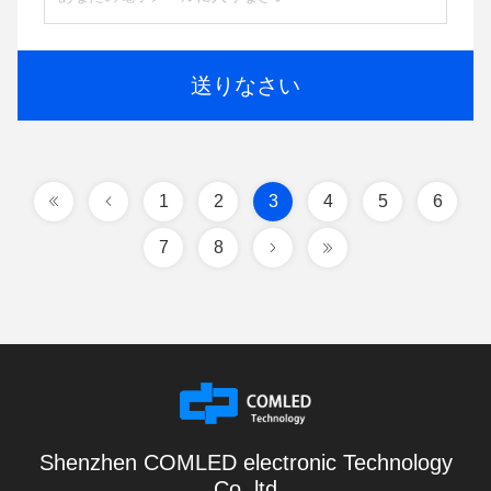
送りなさい
1
2
3
4
5
6
7
8
Shenzhen COMLED electronic Technology
Co.,ltd