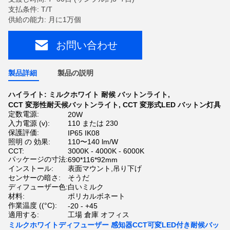
支払条件: T/T
供給の能力: 月に1万個
お問い合わせ
製品詳細
製品の説明
ハイライト:
ミルクホワイト 耐候 バットンライト
,
CCT 変形性耐天候バットンライト
,
CCT 変形式LED バットン灯具
定数電源:
20W
入力電源 (v):
110 または 230
保護評価:
IP65 IK08
照明 の 効果:
110〜140 lm/W
CCT:
3000K - 4000K - 6000K
パッケージの寸法:
690*116*92mm
インストール:
表面マウント,吊り下げ
センサーの暗さ:
そうだ
ディフューザー色:
白いミルク
材料:
ポリカルボネート
作業温度 ((°C):
-20 - +45
適用する:
工場 倉庫 オフィス
ミルクホワイトディフューザー 感知器CCT可変LED付き耐候バッ