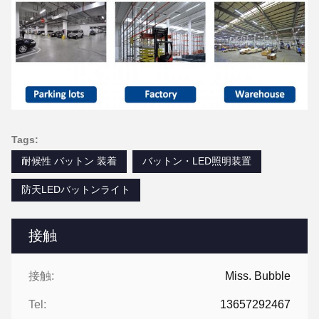
Tags:
耐候性 バットン 装着
バットン・LED照明装置
防天LEDバットンライト
接触
接触:
Miss. Bubble
Tel:
13657292467