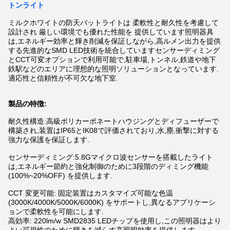
トンライト
ミルクホワイトの防天バットライトは 柔軟性と耐久性を考慮して
設計され 厳しい環境でも優れた性能を 提供しています照明器具
は,エネルギー効率と輝き削減を保証しながら,高ルメン出力を提供
する先進的なSMD LED技術を統合していますセンサーディミング
とCCT可変オプションで利用可能で,駐車場,トンネル,鉄道や地下
鉄駅などのエリアに理想的な照明ソリューションとなっています.
適応性と信頼性が不可欠な地下室.
製品の特徴:
耐久性構造:高級ポリカーボネートハウジングとディフューザーで
構築され,装置はIP65とIK08で評価されており,水,塵,衝撃に対する
強力な保護を保証します.
センサーディミング:5.8Gマイクロ波センサーを搭載したライト
は,エネルギー節約と強化制御のために3段階のディミング機能
(100%~20%OFF) を提供します.
CCT 変更可能: 固定装置はカスタマイズ可能な色温
(3000K/4000K/5000K/6000K) をサポートし,異なるアプリケーシ
ョンで柔軟性を可能にします.
高効率: 220lm/w SMD2835 LEDチップを使用し,この照明器はより