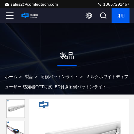
sales2@comledtech.com
13657292467
引用
製品
ホーム
>
製品
>
耐候バットンライト
>
ミルクホワイトディフ
ューザー 感知器CCT可変LED付き耐候バットンライト