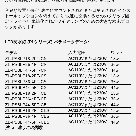
よい可視性のために輝きを減らす高照明効率を提供します.
容易な設置と保守: 表面にマウントされたまたは吊るされたインス
トールオプションを備えており,快速に交換するためのクリップ固
定ドライバと,単純化されたワイヤリングのための大きな端末ブロ
ックがあります.
LED防水灯 (P1シリーズ) パラメータデータ:
モデル
入力電圧
ワット
AC110Vまたは230V
ZL-PSBLP18-2FT-CN
18w
x
AC110Vまたは230V
ZL-PSBLP36-4FT-CN
36w
x
AC110Vまたは230V
ZL-PSBLP44-5FT-CN
44w
x
AC110Vまたは230V
ZL-PSBLP18-2FT-CS
18w
1
AC110Vまたは230V
ZL-PSBLP36-4FT-CS
36w
1
AC110Vまたは230V
ZL-PSBLP44-5FT-CS
44w
1
AC110Vまたは230V
ZL-PSBLP18-2FT-CE
18w
x
AC110Vまたは230V
ZL-PSBLP36-4FT-CE
36w
x
AC110Vまたは230V
ZL-PSBLP44-5FT-CE
44w
x
AC110Vまたは230V
ZL-PSBLP18-2FT-CES
18w
1
AC110Vまたは230V
ZL-PSBLP36-4FT-CES
36w
1
AC110Vまたは230V
ZL-PSBLP44-5FT-CES
44w
1
注: x -
違う
この関数