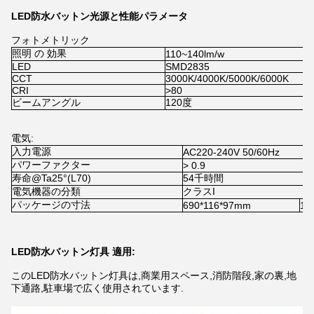
LED防水バットン光源と性能パラメータ
フォトメトリック
照明 の 効果
110~140lm/w
LED
SMD2835
CCT
3000K/4000K/5000K/6000K
CRI
>80
ビームアングル
120度
電気:
入力電源
AC220-240V 50/60Hz
パワーファクター
> 0.9
寿命@Ta25°(L70)
54千時間
電気機器の分類
クラスI
パッケージの寸法
690*116*97mm
12
LED防水バットン灯具 適用:
このLED防水バットン灯具は,商業用スペース,消防階段,家の裏,地
下通路,駐車場で広く使用されています.