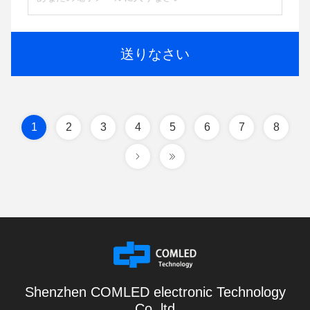
送りなさい
1
2
3
4
5
6
7
8
Shenzhen COMLED electronic Technology
Co.,ltd