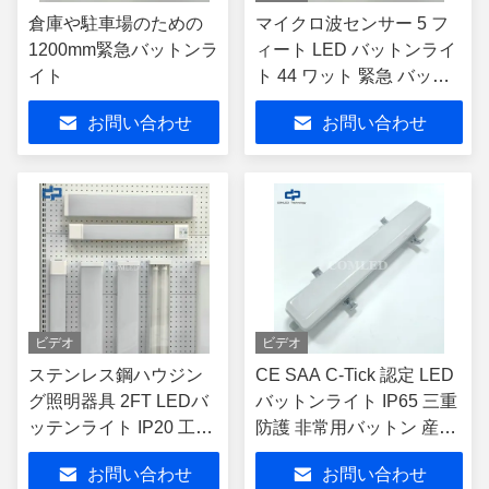
倉庫や駐車場のための
マイクロ波センサー 5 フ
1200mm緊急バットンラ
ィート LED バットンライ
イト
ト 44 ワット 緊急 バット
ンライト
お問い合わせ
お問い合わせ
ビデオ
ビデオ
ステンレス鋼ハウジン
CE SAA C-Tick 認定 LED
グ照明器具 2FT LEDバ
バットンライト IP65 三重
ッテンライト IP20 工業
防護 非常用バットン 産業
用リニアバッテン
用耐候 バットン 駐車場 倉
お問い合わせ
お問い合わせ
110LM/W - 140LM/W
庫 トンネル用灯具