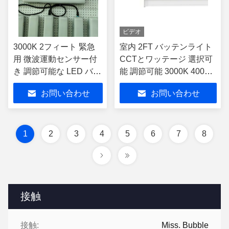
ビデオ
3000K 2フィート 緊急
室内 2FT バッテンライト
用 微波運動センサー付
CCTとワッテージ 選択可
き 調節可能な LED バッ
能 調節可能 3000K 4000K
ト
5000K
お問い合わせ
お問い合わせ
1
2
3
4
5
6
7
8
接触
接触:
Miss. Bubble