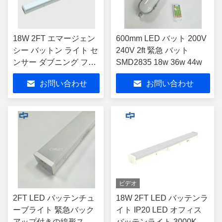
18W 2FT エマージェン
600mm LED バット 200V
シー バットン ライト セ
240V 2ft 緊急 バット
ンサー ダブニング フィ
SMD2835 18w 36w 44w
クチャー 表面マウント
お問い合わせ
お問い合わせ
懸垂 リンク可能
ビデオ
2FT LED バッテンチュ
18W 2FT LED バッテンラ
ーブライト 緊急バック
イト IP20 LED オフィス
アップ付きの線形スト
バッテンライト 3000K