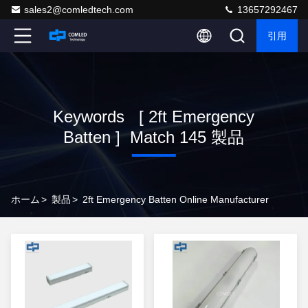
sales2@comledtech.com
13657292467
引用
Keywords [ 2ft Emergency
Batten ] Match 145 製品
ホーム
>
製品
>
2ft Emergency Batten Online Manufacturer