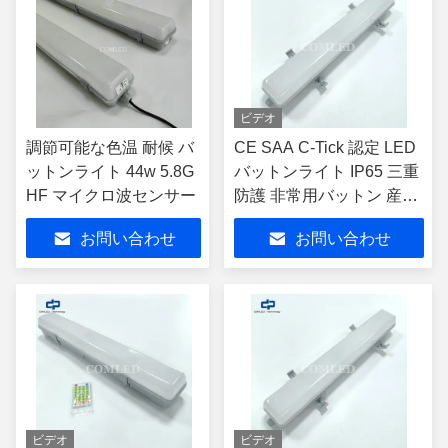
ビデオ
調節可能な色温 耐候 バ
CE SAA C-Tick 認定 LED
ットンライト 44w 5.8G
バットンライト IP65 三重
HF マイクロ波センサー
防護 非常用バットン 産業
用耐候 バットン 駐車場 倉
お問い合わせ
お問い合わせ
庫 トンネル用灯具
ビデオ
ビデオ