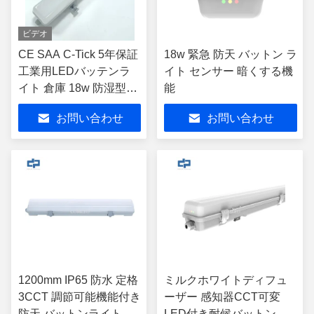
ビデオ
CE SAA C-Tick 5年保証
18w 緊急 防天 バットン ラ
工業用LEDバッテンラ
イト センサー 暗くする機
イト 倉庫 18w 防湿型照
能
明器具 IP65 防水防塵 バ
お問い合わせ
お問い合わせ
ッテンライト 600mm 直
線型LEDライト 駐車場
用
1200mm IP65 防水 定格
ミルクホワイトディフュ
3CCT 調節可能機能付き
ーザー 感知器CCT可変
防天 バットンライト
LED付き耐候バットンラ