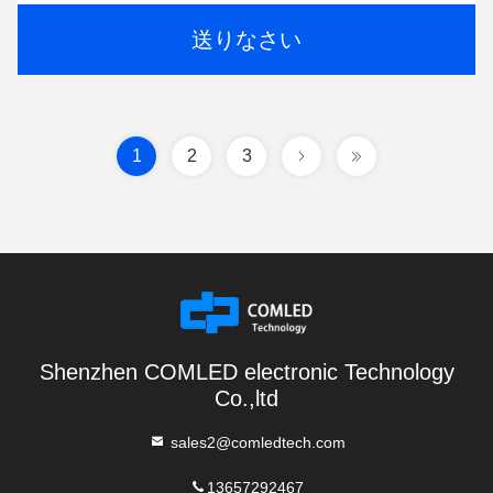
送りなさい
1
2
3
Shenzhen COMLED electronic Technology
Co.,ltd
sales2@comledtech.com
13657292467