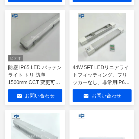
ッテン CE SAA C-Tick
Light Fixture 緊急用 LED
UKCA による工業用照
バットン
明で承認
ビデオ
防塵 IP65 LED バッテン
44W 5FT LEDリニアライ
ライト トリ 防塵
トフィッティング、フリ
1500mm CCT 変更可能
ッカーなし、非常用IP65
なソリューション
防水LEDバテン、センサ
お問い合わせ
お問い合わせ
ー調光、駐車場LEDバテ
ンライト、トンネル照明
器具