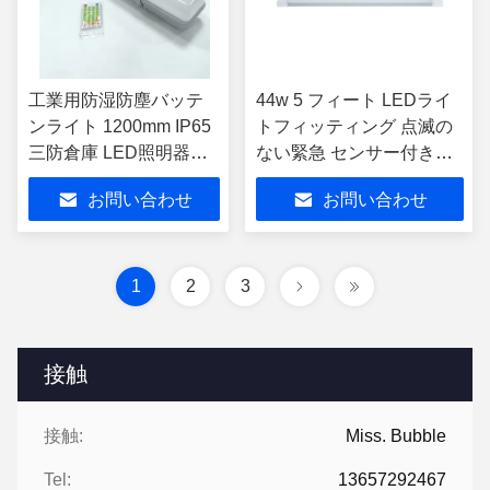
工業用防湿防塵バッテ
44w 5 フィート LEDライ
ンライト 1200mm IP65
トフィッティング 点滅の
三防倉庫 LED照明器具
ない緊急 センサー付き耐
トンネル照明 防雨型バ
天候バット
お問い合わせ
お問い合わせ
ッテン器具 3CCT切替可
能
1
2
3
接触
接触:
Miss. Bubble
Tel:
13657292467