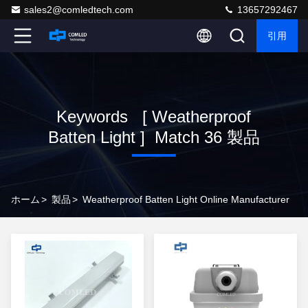
sales2@comledtech.com
13657292467
引用
Keywords [ Weatherproof
Batten Light ] Match 36 製品
ホーム
>
製品
>
Weatherproof Batten Light Online Manufacturer