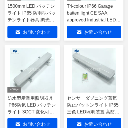
1500mm LED バッテン
Tri-colour IP66 Garage
ライト IP65 防雨型バッ
batten light CE SAA
テンライト器具 調光可
approved Industrial LED
能 防湿 LED バッテン
Lighting fixture 1500mm
お問い合わせ
お問い合わせ
は、駐車場、倉庫、地
Weatherproof LED Batten
下通路、トンネルなど
Light 5FT 3CCT
に適しています。
Changeable vapor tight
light fitting
ビデオ
防水型産業用照明器具
センサーダブニング蒸気
IP66防気 LED バッテン
防止バットンライト IP65
ライト 3CCT 変化可能
三色 LED照明装置 高防水
な蒸気ライト 三色
性 工業蒸気ライト Tri
お問い合わせ
お問い合わせ
1500mm 防水型 LED バ
Proof LED Light 4 Foot