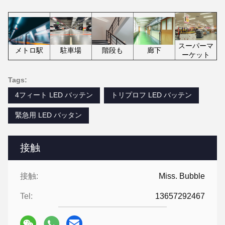
スーパーマ
メトロ駅
駐車場
階段も
廊下
ーケット
Tags:
4フィート LED バッテン
トリプロフ LED バッテン
緊急用 LED バッタン
接触
接触:
Miss. Bubble
Tel:
13657292467