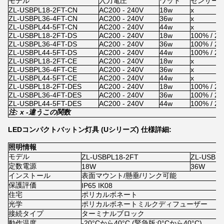
モデル
入力電圧
ワット
センサー 
ZL-USBPL18-2FT-CN
AC200 - 240V
18w
x
ZL-USBPL36-4FT-CN
AC200 - 240V
36w
x
ZL-USBPL44-5FT-CN
AC200 - 240V
44w
x
ZL-USBPL18-2FT-DS
AC200 - 240V
18w
100% / 2
ZL-USBPL36-4FT-DS
AC200 - 240V
36w
100% / 2
ZL-USBPL44-5FT-DS
AC200 - 240V
44w
100% / 2
ZL-USBPL18-2FT-CE
AC200 - 240V
18w
x
ZL-USBPL36-4FT-CE
AC200 - 240V
36w
x
ZL-USBPL44-5FT-CE
AC200 - 240V
44w
x
ZL-USBPL18-2FT-DES
AC200 - 240V
18w
100% / 2
ZL-USBPL36-4FT-DES
AC200 - 240V
36w
100% / 2
ZL-USBPL44-5FT-DES
AC200 - 240V
44w
100% / 2
注: x -
違う
この関数
LEDコンパクトバットン灯具 (Uシリーズ) 仕様詳細:
照明情報
モデル
ZL-USBPL18-2FT
ZL-USBPL
定数電源
18W
36W
インストール
表面マウント/懸垂/リンク可能
保護評価
IP65 IK08
住宅
ポリカルボネート
光学
ポリカルボネートミルクディフューザー
接続タイプ
ターミナルブロック
動作温度
-20°Cから40°C (緊急版:0°Cから40°C)