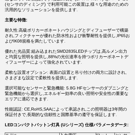
(センサのディミング) で利用可能この装置は,様々な用途のための
汎用的なソリューションを提供します.
主要な特徴:
耐久性:高級ポリカーボネートハウジングとディフューザーで構築
され,フィクチャーが優れた防水性および衝撃耐性を提供し,IP65お
よびIK08規格を満たしています.
優れた光品質:組み込まれたSMD2835LEDチップは,高ルメン出力
と均質な照明を提供し,88%の光伝達率を持つポリカーボネートデ
ィフューザーによって強化されています.
柔軟な設置オプション: 表面の設置と吊り付けの両方に設計され,
さまざまな設定で柔軟性を提供します.
選択可能なセンサーと緊急機能: 5.8G HFセンサーのダブニングと
緊急機能から選択し,エネルギー効率の良い照明や安全性の重要な
エリアに適応できます.
性能認証: CE,RoHS,SAAによって承認され,この照明器は3年間の
保証付きで,長期的な信頼性と国際基準の遵守を保証します.
LEDコンパクトバットン灯具 (Uシリーズ) 仕様パラメータデータ: