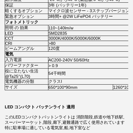
保証
3年 (バッテリー1年)
暗くするオプション
マイクロ波センサー - 3ステップバージョン ((10
緊急オプション
3時間+ @2W LiFePO4 バッテリー
フォトメトリック
照明 の 効果
110~140lm/w
LED
SMD2835
CCT
3000K/4000K/5000K/6000K
CRI
>80
ビームアングル
120度
電気
入力電源
AC200-240V 50/60Hz
パワーファクター
> 0.9
役に立たない生活
54千時間
@Ta25°(L70)
電気機器の分類
クラスI
サイズ
650*100*90mm
1260*100
LED コンパクト バッテンライト 適用
このLEDコンパクトバットンライトは 消防階段,鉄道や地下鉄駅,
スーパーマーケット,階段,廊下,避難通路で広く使用されています
特に駐車場に適している電気室,船,地下室など