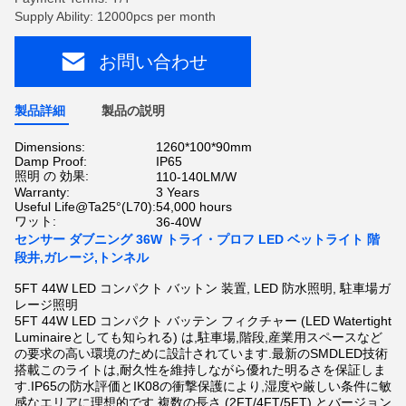
Supply Ability: 12000pcs per month
お問い合わせ
製品詳細
製品の説明
Dimensions:
1260*100*90mm
Damp Proof:
IP65
照明 の 効果:
110-140LM/W
Warranty:
3 Years
Useful Life@Ta25°(L70):
54,000 hours
ワット:
36-40W
センサー ダブニング 36W トライ・プロフ LED ベットライト 階
段井,ガレージ,トンネル
5FT 44W LED コンパクト バットン 装置, LED 防水照明, 駐車場ガ
レージ照明
5FT 44W LED コンパクト バッテン フィクチャー (LED Watertight
Luminaireとしても知られる) は,駐車場,階段,産業用スペースなど
の要求の高い環境のために設計されています.最新のSMDLED技術
搭載このライトは,耐久性を維持しながら優れた明るさを保証しま
す.IP65の防水評価とIK08の衝撃保護により,湿度や厳しい条件に敏
感なエリアに理想的です.複数の長さ (2FT/4FT/5FT) とバージョン