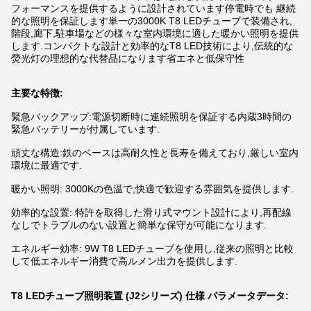
フォーマンスを提供するように設計されています停電時でも 継続
的な照明を保証します単一の3000K T8 LEDチューブで装備され,
階段,廊下,駐車場などの様々な室内環境に適した暖かい照明を提供
します.コンパクトな設計と効率的なT8 LED技術により,伝統的な
熒光灯の理想的な代替品になります省エネと低保守性
主要な特徴:
緊急バックアップ:電源切断時に連続照明を保証する内蔵3時間の
緊急バッテリーが付属しています.
頑丈な構造:鉄のベースは高耐久性と長寿を備えており,厳しい室内
環境に最適です.
暖かい照明: 3000Kの色温で,快適で歓迎する雰囲気を提供します.
効率的な設置: 特許を取得した滑り式マウント設計により,再配線
なしでトラブルのない設置と簡単な保守が可能になります.
エネルギー効率: 9W T8 LEDチューブを使用し,従来の照明と比較
して低エネルギー消費で高ルメン出力を提供します.
T8 LEDチューブ照明装置 (J2シリーズ) 仕様 パラメータデータ: