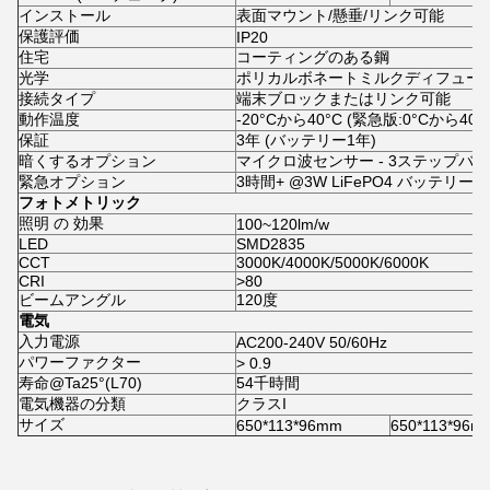
インストール
表面マウント/懸垂/リンク可能
保護評価
IP20
住宅
コーティングのある鋼
光学
ポリカルボネートミルクディフュー
接続タイプ
端末ブロックまたはリンク可能
動作温度
-20°Cから40°C (緊急版:0°Cから40°
保証
3年 (バッテリー1年)
暗くするオプション
マイクロ波センサー - 3ステップバージョン
緊急オプション
3時間+ @3W LiFePO4 バッテリー
フォトメトリック
照明 の 効果
100~120lm/w
LED
SMD2835
CCT
3000K/4000K/5000K/6000K
CRI
>80
ビームアングル
120度
電気
入力電源
AC200-240V 50/60Hz
パワーファクター
> 0.9
寿命@Ta25°(L70)
54千時間
電気機器の分類
クラスI
サイズ
650*113*96mm
650*113*96m