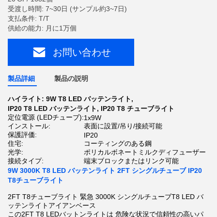
受渡し時間: 7~30日 (サンプル約3~7日)
支払条件: T/T
供給の能力: 月に1万個
お問い合わせ
製品詳細
製品の説明
ハイライト:
9W T8 LED バッテンライト
,
IP20 T8 LED バッテンライト
,
IP20 T8 チューブライト
定位電源 (LEDチューブ):
1x9W
インストール:
表面に設置/吊り/接続可能
保護評価:
IP20
住宅:
コーティングのある鋼
光学:
ポリカルボネートミルクディフューザー
接続タイプ:
端末ブロックまたはリンク可能
9W 3000K T8 LED バッテンライト 2FT シングルチューブ IP20
T8チューブライト
2FT T8チューブライト 緊急 3000K シングルチューブT8 LED バ
ッテンライトアイアンベース
この2FT T8 LEDバットンライトは 危険な状況で信頼性の高いパ