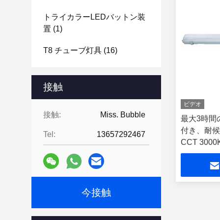
トライカラーLEDバットン装
置
(1)
T8 チューブ灯具
(16)
接触
ビデオ
接触:
Miss. Bubble
最大3時間
付き、耐候
Tel:
13657292467
CCT 3000
変
今接触