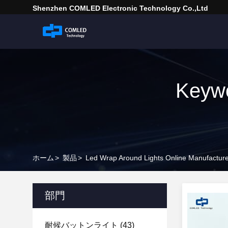
Shenzhen COMLED Electronic Technology Co.,ltd
Keywo
ホーム
>
製品
>
Led Wrap Around Lights Online Manufactur
部門
耐候バットンライト
(43)