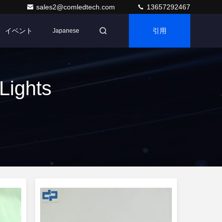
sales2@comledtech.com
13657292467
イベント
引用
Japanese
Lights