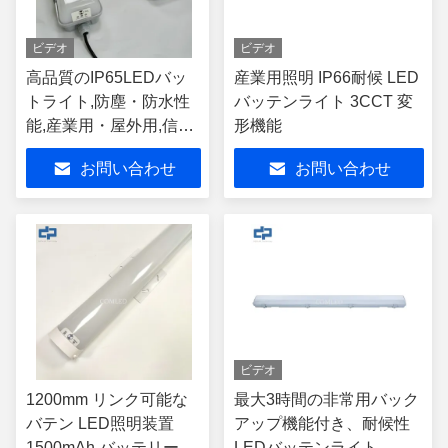
ビデオ
ビデオ
高品質のIP65LEDバッ
産業用照明 IP66耐候 LED
トライト,防塵・防水性
バッテンライト 3CCT 変
能,産業用・屋外用,信頼
形機能
性の高い性能,高出力
お問い合わせ
お問い合わせ
ビデオ
1200mm リンク可能な
最大3時間の非常用バック
バテン LED照明装置
アップ機能付き、耐候性
1500mAh バッテリーと
LEDバッテンライト、