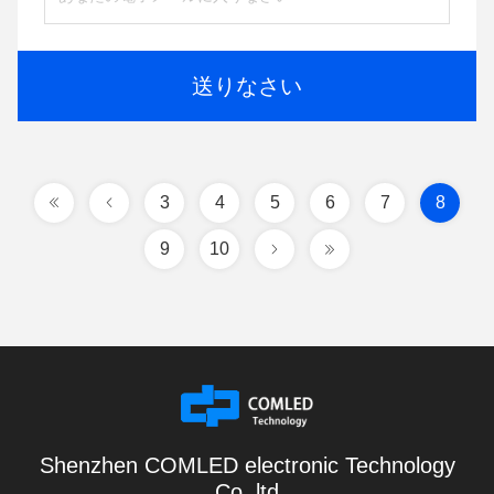
送りなさい
3
4
5
6
7
8
9
10
Shenzhen COMLED electronic Technology
Co.,ltd