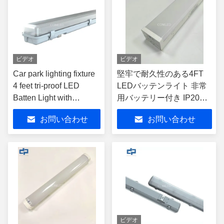
ビデオ
ビデオ
Car park lighting fixture
堅牢で耐久性のある4FT
4 feet tri-proof LED
LEDバッテンライト 非常
Batten Light with
用バッテリー付き IP20
Emergency Battery
IK10 工業用照明器具
お問い合わせ
お問い合わせ
ビデオ