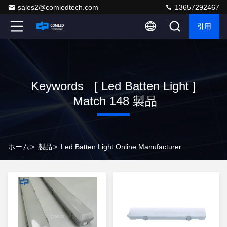
sales2@comledtech.com
13657292467
引用
Keywords [ Led Batten Light ]
Match 148 製品
ホーム
>
製品
>
Led Batten Light Online Manufacturer