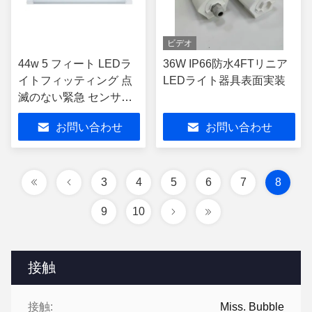
ビデオ
44w 5 フィート LEDラ
36W IP66防水4FTリニア
イトフィッティング 点
LEDライト器具表面実装
滅のない緊急 センサー
付き耐天候バット
お問い合わせ
お問い合わせ
3
4
5
6
7
8
9
10
接触
接触:
Miss. Bubble