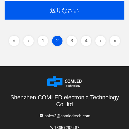
送りなさい
1
2
3
4
Shenzhen COMLED electronic Technology
Co.,ltd
sales2@comledtech.com
13657292467