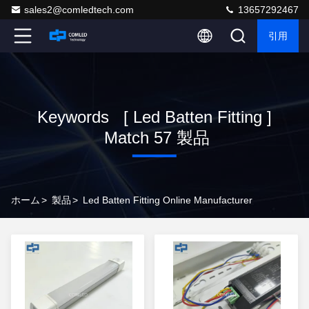
sales2@comledtech.com
13657292467
引用
Keywords [ Led Batten Fitting ]
Match 57 製品
ホーム
>
製品
>
Led Batten Fitting Online Manufacturer