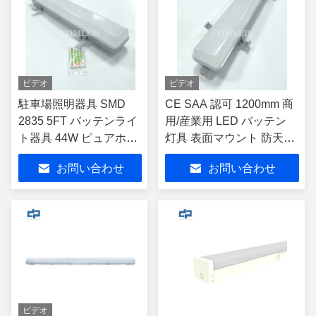
ビデオ
ビデオ
駐車場照明器具 SMD
CE SAA 認可 1200mm 商
2835 5FT バッテンライ
用/産業用 LED バッテン
ト器具 44W ピュアホワ
灯具 表面マウント 防天
イト 調光可能 LED バッ
LED照明灯具 非常用電池
お問い合わせ
お問い合わせ
テン インダストリアル
蒸気防LED照明灯具
リニア LED ライト フル
PCハウジング付き
ビデオ