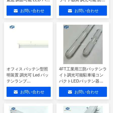
トン
LED バッテンは、駐車
お問い合わせ
お問い合わせ
場、倉庫、地下通路、ト
ンネルなどに適していま
す。
オフィス バッテン型照
4FT工業用三防バッテンラ
明装置 調光可 Led バッ
イト調光可能駐車場コン
テンランプ
パクトLEDバッテン器具
18W/36W/44W
CE SAA承認 三防リニア
お問い合わせ
お問い合わせ
ライトフィッティング セ
ンサー調光 防湿LEDバッ
テン