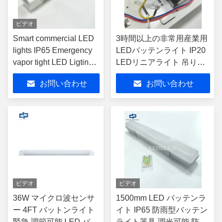
ビデオ
Smart commercial LED
3時間以上の非常用産業用
lights IP65 Emergency
LEDバッテンライト IP20
vapor tight LED Ligting
LEDリニアライト 吊り下
Fixture 1500mm LED
げ設置用駐車場照明器具
お問い合わせ
お問い合わせ
Batten Light Fitting For
110-140lm/w 非常用リニ
Industrial Lighting
アライト
ビデオ
ビデオ
36W マイクロ波センサ
1500mm LED バッテンラ
ー 4FT バットンライト
イト IP65 防雨型バッテン
緊急 調節可能 LED バッ
ライト器具 調光可能 防湿