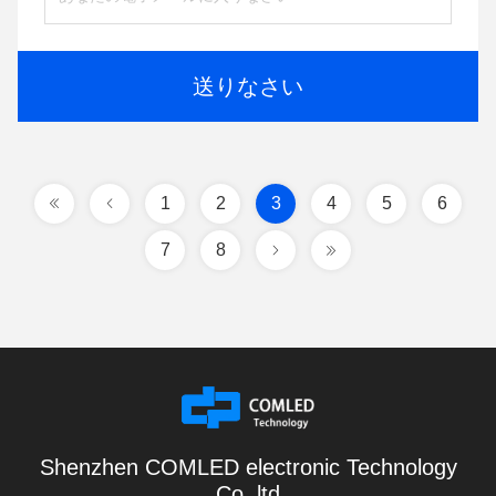
送りなさい
1
2
3
4
5
6
7
8
Shenzhen COMLED electronic Technology
Co.,ltd