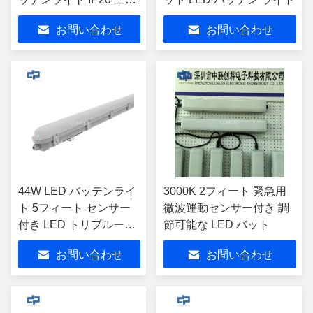
用リニアバッテン
お問い合わせ
お問い合わせ
110LM/W - 140LM/W
18W 表面実装 堅牢な
LEDバッテンライト
44W LED バッテンライ
3000K 2フィート 緊急用
ト 5フィート センサー
微波運動センサー付き 調
付き LED トリプルーフ
節可能な LED バット
ライト 120度 IK08
お問い合わせ
お問い合わせ