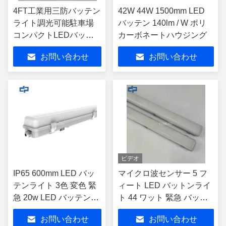
4FT工業用三防バッテン
42W 44W 1500mm LED
ライト調光可能駐車場
バッテン 140lm / W ポリ
コンパクトLEDバッテ
カーボネートハウジング
ン器具 CE SAA承認 三
お問い合わせ
お問い合わせ
防リニアライトフィッ
ティング センサー調光
防湿LEDバッテン
ビデオ
IP65 600mm LED バッ
マイクロ波センサー 5 フ
テンライト 3色 変色 緊
ィート LED バットンライ
急 20w LED バッテンラ
ト 44 ワット 緊急 バット
イト
ンライト
お問い合わせ
お問い合わせ